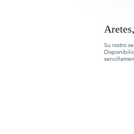
Aretes,
Su rostro s
Disponibili
sencillament