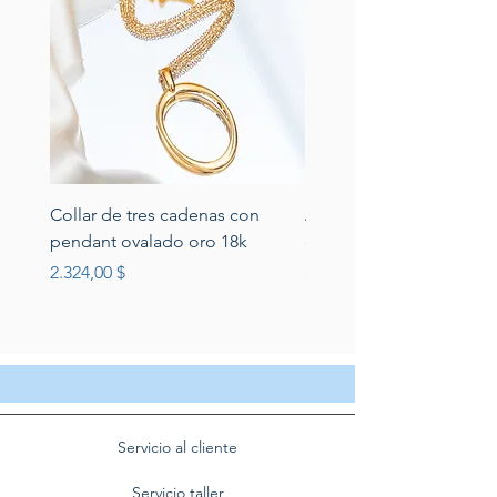
Collar de tres cadenas con
Aretes de perlas de rio 
pendant ovalado oro 18k
circonias montadas en p
Preis
Preis
2.324,00 $
389,00 $
Servicio al cliente
Servicio taller