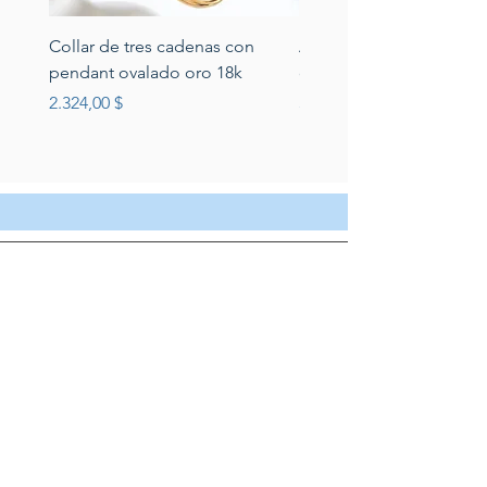
Collar de tres cadenas con
Aretes de perlas de rio 
pendant ovalado oro 18k
circonias montadas en p
Preis
Preis
2.324,00 $
389,00 $
Servicio al cliente
Servicio taller
Contactenos
Blog
Quienes somos