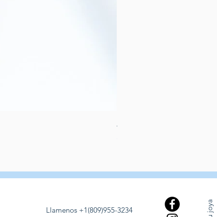
Aretes de perlas de rio dulce
Preis
389,00 $
Llamenos +1(809)955-3234