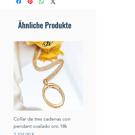
Ähnliche Produkte
Collar de tres cadenas con
Aretes de perlas de rio 
pendant ovalado oro 18k
circonias montadas en p
Preis
Preis
2.324,00 $
389,00 $