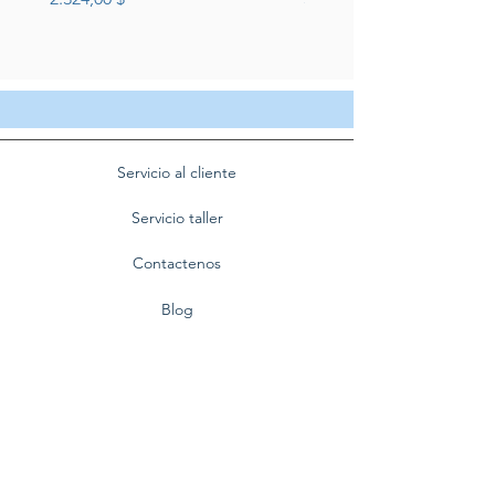
Servicio al cliente
Servicio taller
Contactenos
Blog
Quienes somos
Politica de privacidad
Preguntas frecuentes
Nuestra empresa