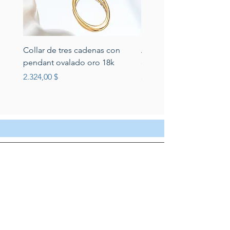
Collar de tres cadenas con
Aretes de perlas de rio 
pendant ovalado oro 18k
circonias montadas en p
Preis
Preis
2.324,00 $
389,00 $
Servicio al cliente
Servicio taller
Contactenos
Blog