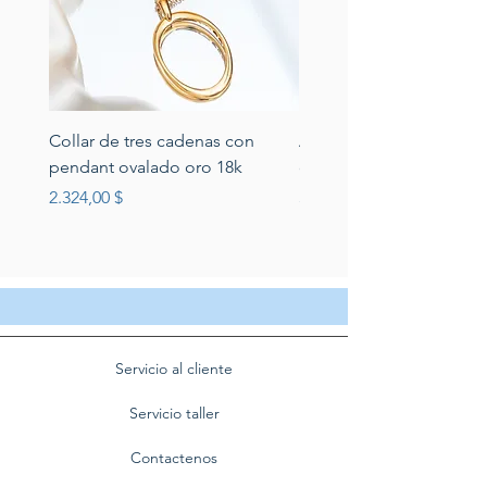
Collar de tres cadenas con
Aretes de perlas de rio 
pendant ovalado oro 18k
circonias montadas en p
Preis
Preis
2.324,00 $
389,00 $
Servicio al cliente
Servicio taller
Contactenos