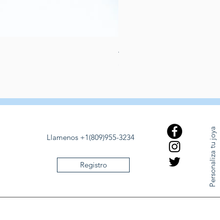
Aretes de perlas de rio dulce
Preis
389,00 $
Personaliza tu joya
Llamenos +1(809)955-3234
Registro