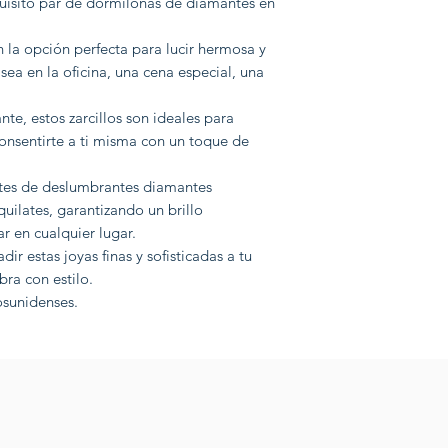
quisito par de dormilonas de diamantes en
n la opción perfecta para lucir hermosa y
sea en la oficina, una cena especial, una
te, estos zarcillos son ideales para
onsentirte a ti misma con un toque de
ates de deslumbrantes diamantes
uilates, garantizando un brillo
r en cualquier lugar.
r estas joyas finas y sofisticadas a tu
ra con estilo.
osunidenses.