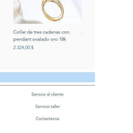
Collar de tres cadenas con
Aretes de perlas de rio 
pendant ovalado oro 18k
circonias montadas en p
Preis
Preis
2.324,00 $
389,00 $
Servicio al cliente
Servicio taller
Contactenos
Blog