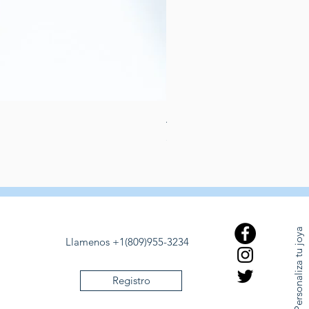
Aretes de perlas de rio dulce
Preis
389,00 $
Personaliza tu joya
Llamenos +1(809)955-3234
Registro