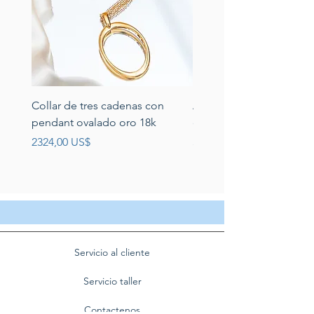
Collar de tres cadenas con
Aretes de perlas de rio 
pendant ovalado oro 18k
circonias montadas en p
Precio
Precio
2324,00 US$
389,00 US$
Servicio al cliente
Servicio taller
Contactenos