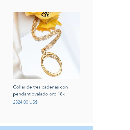
Collar de tres cadenas con
Aretes de perlas de rio 
pendant ovalado oro 18k
circonias montadas en p
Precio
Precio
2324,00 US$
389,00 US$