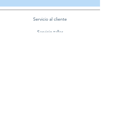
Servicio al cliente
Servicio taller
Contactenos
Blog
Quienes somos
Politica de privacidad
Preguntas frecuentes
Nuestra empresa