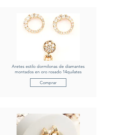
Aretes estilo dormilonas de diamantes
montados en oro rosado 14quilates
Comprar