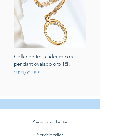
Collar de tres cadenas con
Aretes de perlas de rio 
pendant ovalado oro 18k
circonias montadas en p
Precio
Precio
2324,00 US$
389,00 US$
Servicio al cliente
Servicio taller