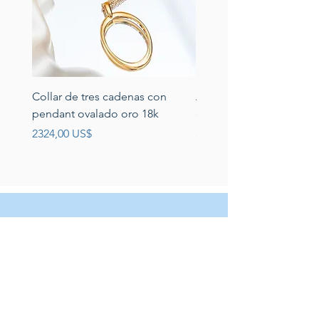
Collar de tres cadenas con
Aretes de perlas de rio 
pendant ovalado oro 18k
circonias montadas en p
Precio
Precio
2324,00 US$
389,00 US$
Servicio al cliente
Servicio taller
Contactenos