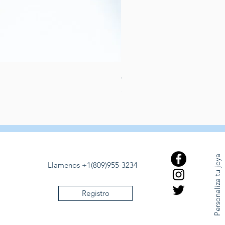
Aretes de perlas de rio dulce
Precio
389,00 US$
Personaliza tu joya
Llamenos +1(809)955-3234
Registro