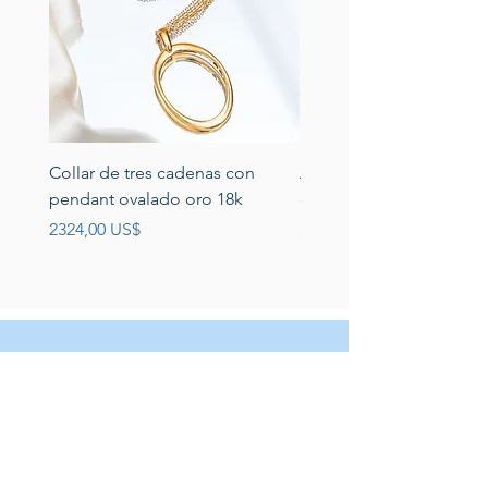
Collar de tres cadenas con
Aretes de perlas de rio 
pendant ovalado oro 18k
circonias montadas en p
Precio
Precio
2324,00 US$
389,00 US$
Servicio al cliente
Servicio taller