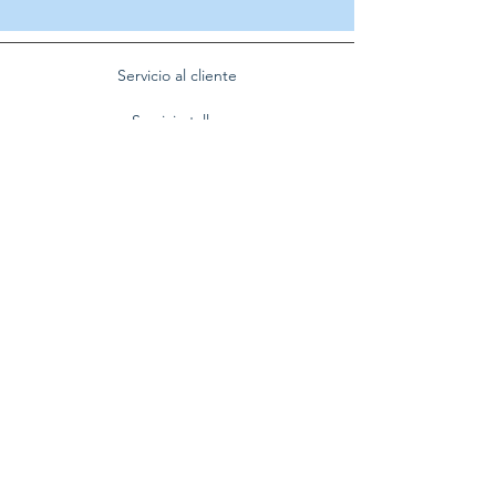
Servicio al cliente
Servicio taller
Contactenos
Blog
Quienes somos
Politica de privacidad
Preguntas frecuentes
Nuestra empresa