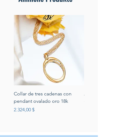
Collar de tres cadenas con
Aretes de perlas de rio 
pendant ovalado oro 18k
circonias montadas en p
Preis
Preis
2.324,00 $
389,00 $