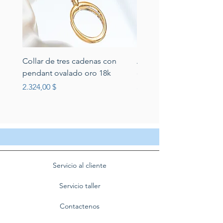
Collar de tres cadenas con
Aretes de perlas de rio 
pendant ovalado oro 18k
circonias montadas en p
Preis
Preis
2.324,00 $
389,00 $
Servicio al cliente
Servicio taller
Contactenos