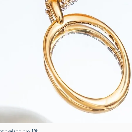
Schnellansicht
nt ovalado oro 18k