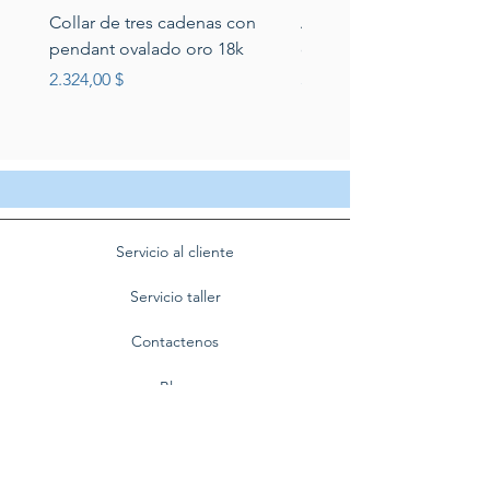
Collar de tres cadenas con
Aretes de perlas de rio 
pendant ovalado oro 18k
circonias montadas en p
Preis
Preis
2.324,00 $
389,00 $
Servicio al cliente
Servicio taller
Contactenos
Blog
Quienes somos
Politica de privacidad