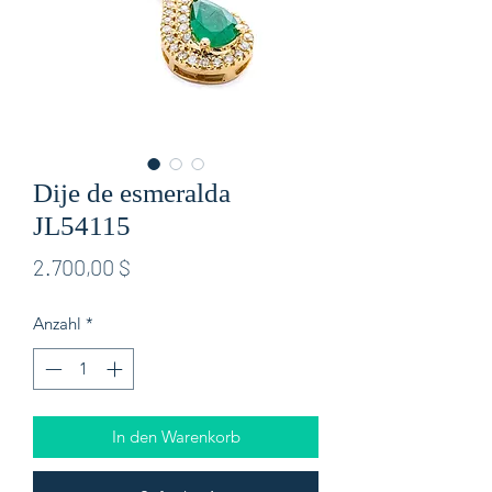
Dije de esmeralda
JL54115
Preis
2.700,00 $
Anzahl
*
In den Warenkorb