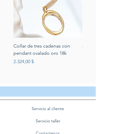
Collar de tres cadenas con
Aretes de perlas de rio 
pendant ovalado oro 18k
circonias montadas en p
Preis
Preis
2.324,00 $
389,00 $
Servicio al cliente
Servicio taller
Contactenos