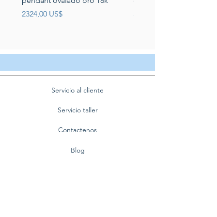
pendant ovalado oro 18k
circonias montadas en p
Precio
Precio
2324,00 US$
389,00 US$
Servicio al cliente
Servicio taller
Contactenos
Blog
Quienes somos
Politica de privacidad
Preguntas frecuentes