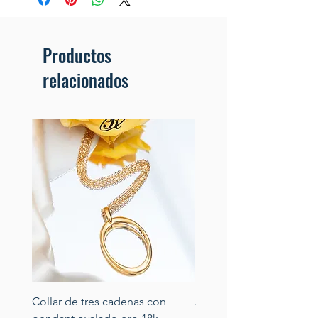
Productos
relacionados
Collar de tres cadenas con
Aretes de perlas de rio 