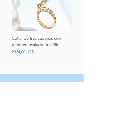
Collar de tres cadenas con
Aretes de perlas de rio 
pendant ovalado oro 18k
circonias montadas en p
Precio
Precio
2324,00 US$
389,00 US$
Servicio al cliente
Servicio taller
Contactenos