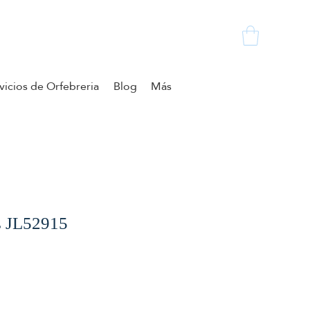
vicios de Orfebreria
Blog
Más
os JL52915
cio