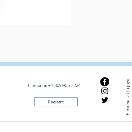
Trio de anillos de bodas con
Precio
2647,00 US$
Personaliza tu joya
Llamenos +1(809)955-3234
Registro