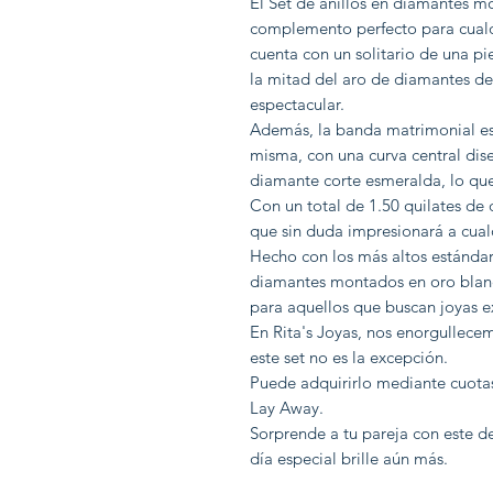
El Set de anillos en diamantes m
complemento perfecto para cualq
cuenta con un solitario de una p
la mitad del aro de diamantes de 
espectacular.
Además, la banda matrimonial es
misma, con una curva central dis
diamante corte esmeralda, lo que 
Con un total de 1.50 quilates de 
que sin duda impresionará a cual
Hecho con los más altos estándare
diamantes montados en oro blanco
para aquellos que buscan joyas e
En Rita's Joyas, nos enorgullecem
este set no es la excepción.
Puede adquirirlo mediante cuotas
Lay Away.
Sorprende a tu pareja con este d
día especial brille aún más.