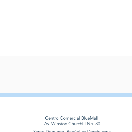
Vista rápida
Centro Comercial BlueMall,
Av. Winston Churchill No. 80
Santo Domingo, República Dominicana