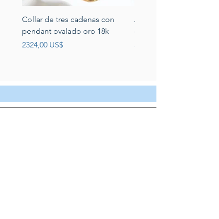
Collar de tres cadenas con
Aretes de perlas de rio 
pendant ovalado oro 18k
circonias montadas en p
Precio
Precio
2324,00 US$
389,00 US$
Servicio al cliente
Servicio taller
Contactenos
Blog
Quienes somos