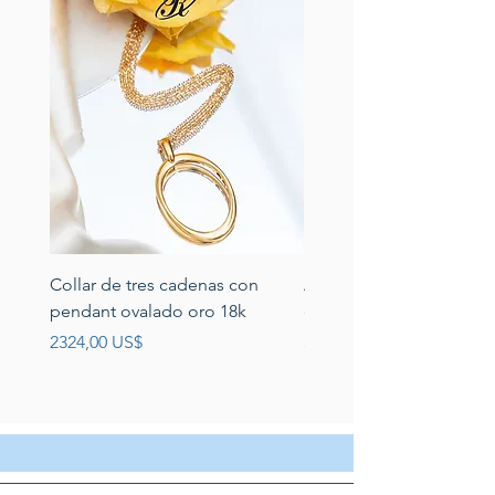
Collar de tres cadenas con
Aretes de perlas de rio 
pendant ovalado oro 18k
circonias montadas en p
Precio
Precio
2324,00 US$
389,00 US$