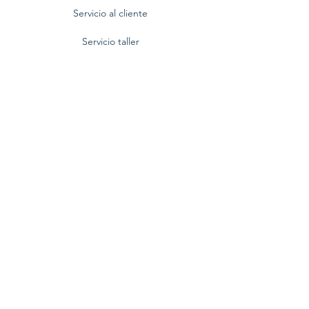
Servicio al cliente
Servicio taller
Contactenos
Blog
Quienes somos
Politica de privacidad
Preguntas frecuentes
Nuestra empresa
Centro Comercial BlueMall,
Av. Winston Churchill No. 80