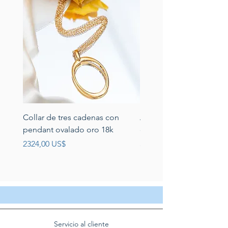
Collar de tres cadenas con
Aretes de perlas de rio 
pendant ovalado oro 18k
circonias montadas en p
Precio
Precio
2324,00 US$
389,00 US$
Servicio al cliente