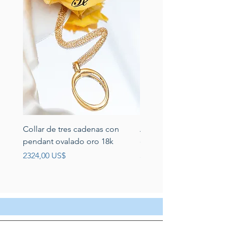
Collar de tres cadenas con
Aretes de perlas de rio 
pendant ovalado oro 18k
circonias montadas en p
Precio
Precio
2324,00 US$
389,00 US$