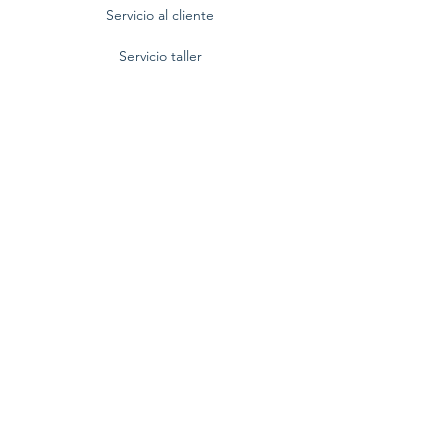
Servicio al cliente
Servicio taller
Contactenos
Blog
Quienes somos
Politica de privacidad
Preguntas frecuentes
Nuestra empresa
Centro Comercial BlueMall,
Av. Winston Churchill No. 80