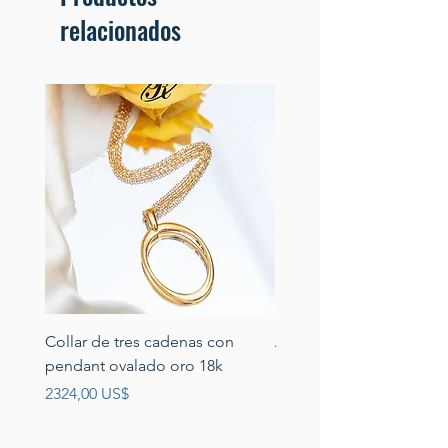
relacionados
Collar de tres cadenas con
Aretes de perlas de rio 
pendant ovalado oro 18k
circonias montadas en p
Precio
Precio
2324,00 US$
389,00 US$