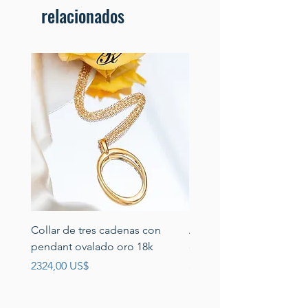
relacionados
Collar de tres cadenas con
Aretes de perlas de rio 
pendant ovalado oro 18k
circonias montadas en p
Precio
Precio
2324,00 US$
389,00 US$