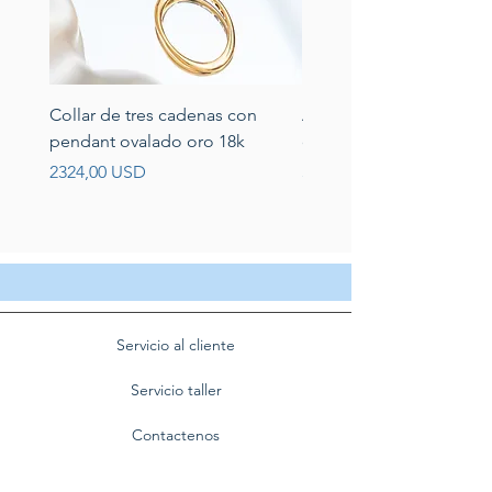
Collar de tres cadenas con
Aretes de perlas de rio 
pendant ovalado oro 18k
circonias montadas en p
Prezzo
Prezzo
2324,00 USD
389,00 USD
Servicio al cliente
Servicio taller
Contactenos
Blog