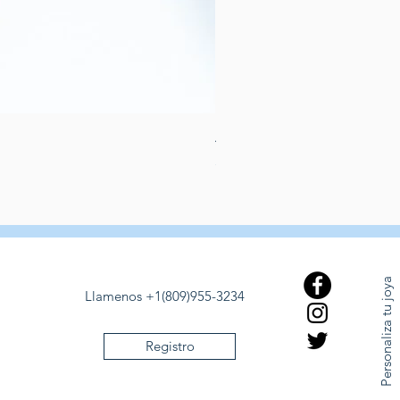
Aretes de perlas de rio dulce
Prezzo
389,00 USD
Personaliza tu joya
Llamenos +1(809)955-3234
Registro