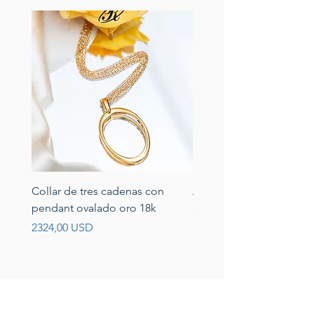
Collar de tres cadenas con
Aretes de perlas de rio 
pendant ovalado oro 18k
circonias montadas en p
Prezzo
Prezzo
2324,00 USD
389,00 USD