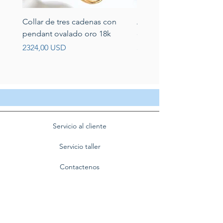
Collar de tres cadenas con
Aretes de perlas de rio 
pendant ovalado oro 18k
circonias montadas en p
Prezzo
Prezzo
2324,00 USD
389,00 USD
Servicio al cliente
Servicio taller
Contactenos
Blog
Quienes somos