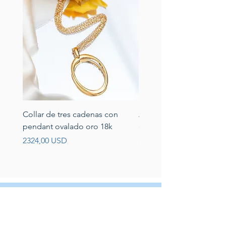
Collar de tres cadenas con
Aretes de perlas de rio 
pendant ovalado oro 18k
circonias montadas en p
Prezzo
Prezzo
2324,00 USD
389,00 USD
Servicio al cliente