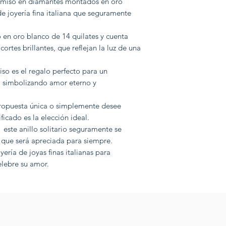
omiso en diamantes montados en oro
e joyería fina italiana que seguramente
o en oro blanco de 14 quilates y cuenta
rtes brillantes, que reflejan la luz de una
o es el regalo perfecto para un
, simbolizando amor eterno y
ropuesta única o simplemente desee
ificado es la elección ideal.
 este anillo solitario seguramente se
 que será apreciada para siempre.
ería de joyas finas italianas para
elebre su amor.