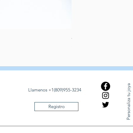
Aretes de perlas de rio dulce
Prezzo
389,00 USD
Personaliza tu joya
Llamenos +1(809)955-3234
Registro