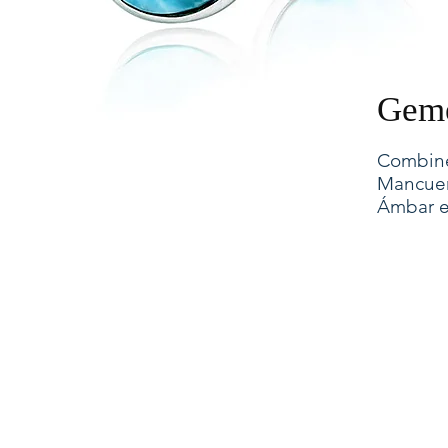
Geme
Combine
Mancuer
Ámbar en