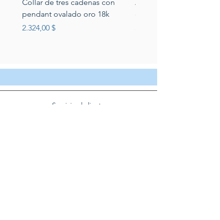
Collar de tres cadenas con
Aretes de perlas de rio 
pendant ovalado oro 18k
circonias montadas en p
Preis
Preis
2.324,00 $
389,00 $
Servicio al cliente
Servicio taller
Contactenos
Blog
Quienes somos
Politica de privacidad