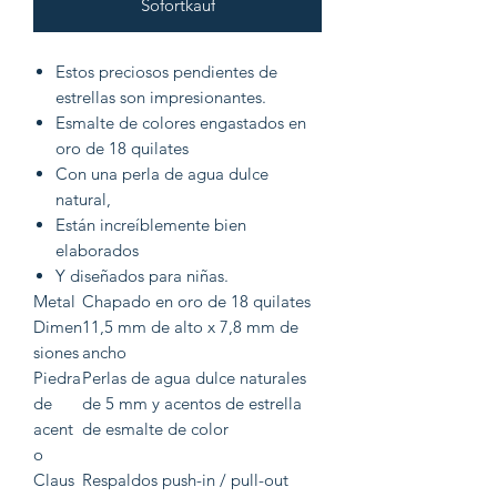
Sofortkauf
Estos preciosos pendientes de
estrellas son impresionantes.
Esmalte de colores engastados en
oro de 18 quilates
Con una perla de agua dulce
natural,
Están increíblemente bien
elaborados
Y diseñados para niñas.
Metal
Chapado en oro de 18 quilates
Dimen
11,5 mm de alto x 7,8 mm de
siones
ancho
Piedra
Perlas de agua dulce naturales
de
de 5 mm y acentos de estrella
acent
de esmalte de color
o
Claus
Respaldos push-in / pull-out