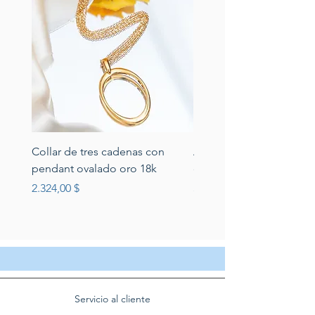
Collar de tres cadenas con
Aretes de perlas de rio 
pendant ovalado oro 18k
circonias montadas en p
Preis
Preis
2.324,00 $
389,00 $
Servicio al cliente