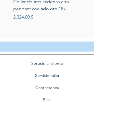
Collar de tres cadenas con
Aretes de perlas de rio 
pendant ovalado oro 18k
circonias montadas en p
Preis
Preis
2.324,00 $
389,00 $
Servicio al cliente
Servicio taller
Contactenos
Blog
Quienes somos
Politica de privacidad