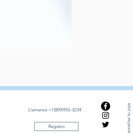
Aretes de perlas de rio dulce
Preis
389,00 $
Personaliza tu joya
Llamenos +1(809)955-3234
Registro