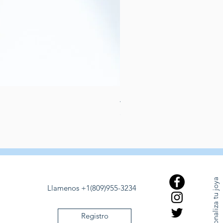
Aretes de perlas de rio dulce
Preis
389,00 $
Personaliza tu joya
Llamenos +1(809)955-3234
Registro