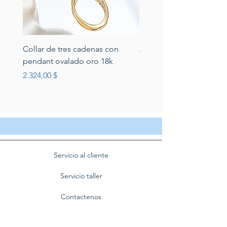
Collar de tres cadenas con
Aretes de perlas de rio 
pendant ovalado oro 18k
circonias montadas en p
Preis
Preis
2.324,00 $
389,00 $
Servicio al cliente
Servicio taller
Contactenos
Blog