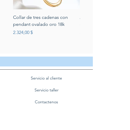
Collar de tres cadenas con
Aretes de perlas de rio 
pendant ovalado oro 18k
circonias montadas en p
Preis
Preis
2.324,00 $
389,00 $
Servicio al cliente
Servicio taller
Contactenos
Blog
Quienes somos