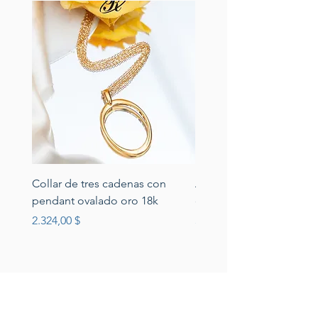
Collar de tres cadenas con
Aretes de perlas de rio 
pendant ovalado oro 18k
circonias montadas en p
Preis
Preis
2.324,00 $
389,00 $