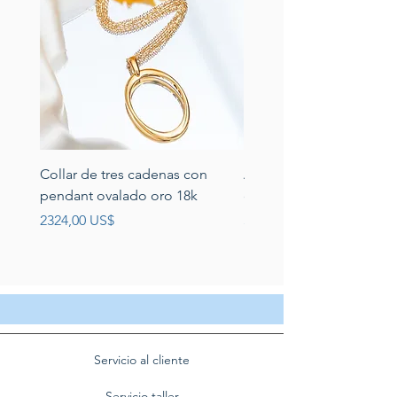
Collar de tres cadenas con
Aretes de perlas de rio 
pendant ovalado oro 18k
circonias montadas en p
Precio
Precio
2324,00 US$
389,00 US$
Servicio al cliente
Servicio taller