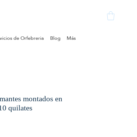
vicios de Orfebreria
Blog
Más
amantes montados en
10 quilates
cio